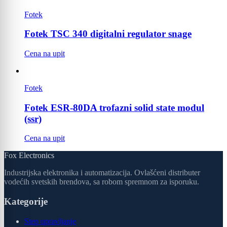
Fotek
Fotek TSC 340 digitalni regulator snage
Cena na upit
Fotek
Fotek ESR-80DA trofazni solid state modul
(ssr)
Cena na upit
Fox Electronics
Industrijska elektronika i automatizacija. Ovlašćeni distributer
vodećih svetskih brendova, sa robom spremnom za isporuku.
Kategorije
Step upravljanje