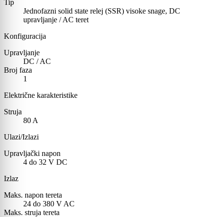
Tip
Jednofazni solid state relej (SSR) visoke snage, DC
upravljanje / AC teret
Konfiguracija
Upravljanje
DC / AC
Broj faza
1
Električne karakteristike
Struja
80
A
Ulazi/Izlazi
Upravljački napon
4 do 32 V DC
Izlaz
Maks. napon tereta
24 do 380 V AC
Maks. struja tereta