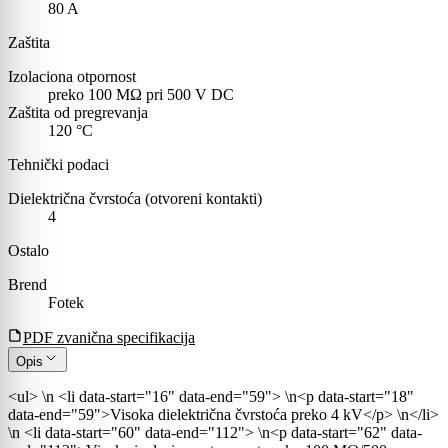
80
A
Zaštita
Izolaciona otpornost
preko 100 MΩ pri 500 V DC
Zaštita od pregrevanja
120
°C
Tehnički podaci
Dielektrična čvrstoća (otvoreni kontakti)
4
Ostalo
Brend
Fotek
PDF zvanična specifikacija
Opis
<ul> \n <li data-start="16" data-end="59"> \n<p data-start="18"
data-end="59">Visoka dielektrična čvrstoća preko 4 kV</p> \n</li>
\n <li data-start="60" data-end="112"> \n<p data-start="62" data-