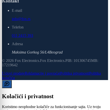
Kontakt
E-mail
info@fox.rs
Telefon
011 2415 393
Adresa
Maksima Gorkog 56/L4
Beograd
©
2026
Fox Electronics
.
Fox Electronics
.
PIB:
101306745
MB:
17219642
Uslovi prodaje
Reklamacije i povraćaj
Politika privatnosti
Politika
kolačića
Kolačići i privatnost
Koristimo neophodne kolačiće za funkcionisanje sajta. Uz tvoju