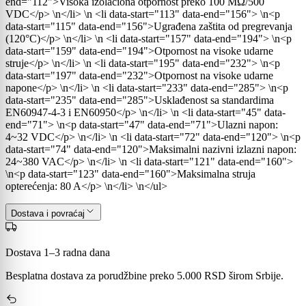
end="112">Visoka izolaciona otpornost preko 100 MΩ/500
VDC</p> \n</li> \n <li data-start="113" data-end="156"> \n<p
data-start="115" data-end="156">Ugrađena zaštita od pregrevanja
(120°C)</p> \n</li> \n <li data-start="157" data-end="194"> \n<p
data-start="159" data-end="194">Otpornost na visoke udarne
struje</p> \n</li> \n <li data-start="195" data-end="232"> \n<p
data-start="197" data-end="232">Otpornost na visoke udarne
napone</p> \n</li> \n <li data-start="233" data-end="285"> \n<p
data-start="235" data-end="285">Usklađenost sa standardima
EN60947-4-3 i EN60950</p> \n</li> \n <li data-start="45" data-
end="71"> \n<p data-start="47" data-end="71">Ulazni napon:
4~32 VDC</p> \n</li> \n <li data-start="72" data-end="120"> \n<p
data-start="74" data-end="120">Maksimalni nazivni izlazni napon:
24~380 VAC</p> \n</li> \n <li data-start="121" data-end="160">
\n<p data-start="123" data-end="160">Maksimalna struja
opterećenja: 80 A</p> \n</li> \n</ul>
Dostava i povraćaj
Dostava 1–3 radna dana
Besplatna dostava za porudžbine preko 5.000 RSD širom Srbije.