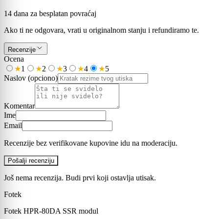
14 dana za besplatan povraćaj
Ako ti ne odgovara, vrati u originalnom stanju i refundiramo te.
Recenzije
Ocena
★
1
★
2
★
3
★
4
★
5
Naslov
(opciono)
Komentar
Ime
Email
Recenzije bez verifikovane kupovine idu na moderaciju.
Pošalji recenziju
Još nema recenzija. Budi prvi koji ostavlja utisak.
Fotek
Fotek HPR-80DA SSR modul