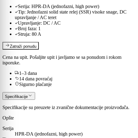
Serija
:
HPR-DA (jednofazni, high power)
Tip
:
Jednofazni solid state relej (SSR) visoke snage, DC
upravljanje / AC teret
Upravljanje
:
DC / AC
Broj faza
:
1
Struja
:
80
A
Zatraži ponudu
Cena na upit. Pošaljite upit i javljamo se sa ponudom i rokom
isporuke.
1–3 dana
14 dana povraćaj
Sigurno plaćanje
Specifikacije
Specifikacije su preuzete iz zvanične dokumentacije proizvođača.
Opšte
Serija
HPR-DA (jednofazni, high power)