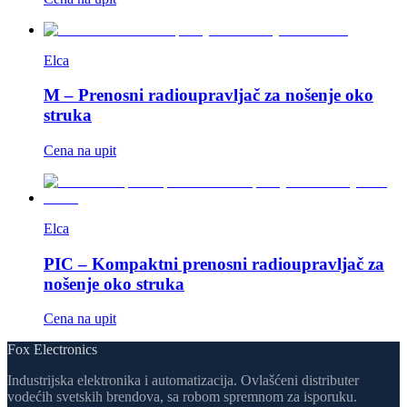
Elca
M – Prenosni radioupravljač za nošenje oko
struka
Cena na upit
Elca
PIC – Kompaktni prenosni radioupravljač za
nošenje oko struka
Cena na upit
Fox Electronics
Industrijska elektronika i automatizacija. Ovlašćeni distributer
vodećih svetskih brendova, sa robom spremnom za isporuku.