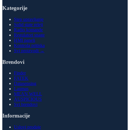
Kategorije
Step upravljanje
Solid state releji
Radio komande
Regulatori snage
HMI paneli
Kontrola pritiska
Svi proizvodi →
Brendovi
Finder
FATEK
Datasensing
Laumas
MEAN WELL
AUSPICIOUS
Svi brendovi
Informacije
Uslovi prodaje