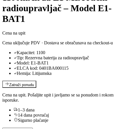
radioupravljač – Model E1-
BAT1
Cena na upit
Cena uključuje PDV · Dostava se obračunava na checkout-u
Kapacitet
:
1100
Tip
:
Rezervna baterija za radioupravljač
Model
:
E1-BAT1
ELCA kod
:
0401BA000115
Hemija
:
Litijumska
Zatraži ponudu
Cena na upit. Pošaljite upit i javljamo se sa ponudom i rokom
isporuke.
1–3 dana
14 dana povraćaj
Sigurno plaćanje