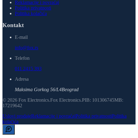
Reklamacije i povraćaj
Politika privatnosti
Politika kolačića
Kontakt
E-mail
info@fox.rs
Telefon
011 2415 393
Adresa
Maksima Gorkog 56/L4
Beograd
©
2026
Fox Electronics
.
Fox Electronics
.
PIB:
101306745
MB:
17219642
Uslovi prodaje
Reklamacije i povraćaj
Politika privatnosti
Politika
kolačića