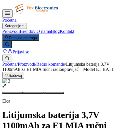
Početna
Kategorije
Proizvodi
Brendovi
O nama
Blog
Kontakt
Detaljna pretraga
Prijavi se
Početna
/
Proizvodi
/
Radio komande
/
Litijumska baterija 3,7V
1100mAh za E1 MIA ručni radioupravljač – Model E1-BAT1
Sačuvaj
1
/
3
Elca
Litijumska baterija 3,7V
1100mAh za E1 MIA ručni