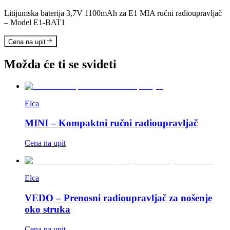
Litijumska baterija 3,7V 1100mAh za E1 MIA ručni radioupravljač
– Model E1-BAT1
Cena na upit
Možda će ti se svideti
Elca
MINI – Kompaktni ručni radioupravljač
Cena na upit
Elca
VEDO – Prenosni radioupravljač za nošenje
oko struka
Cena na upit