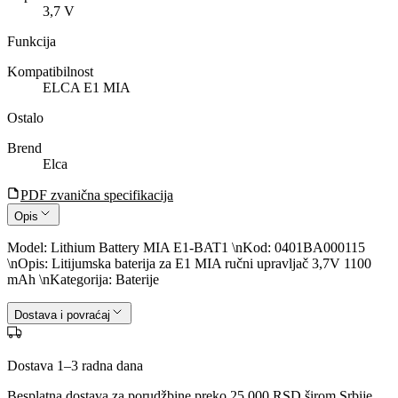
3,7
V
Funkcija
Kompatibilnost
ELCA E1 MIA
Ostalo
Brend
Elca
PDF zvanična specifikacija
Opis
Model: Lithium Battery MIA E1-BAT1 \nKod: 0401BA000115
\nOpis: Litijumska baterija za E1 MIA ručni upravljač 3,7V 1100
mAh \nKategorija: Baterije
Dostava i povraćaj
Dostava 1–3 radna dana
Besplatna dostava za porudžbine preko
25.000
RSD širom Srbije.