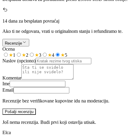
14 dana za besplatan povraćaj
Ako ti ne odgovara, vrati u originalnom stanju i refundiramo te.
Recenzije
Ocena
★
1
★
2
★
3
★
4
★
5
Naslov
(opciono)
Komentar
Ime
Email
Recenzije bez verifikovane kupovine idu na moderaciju.
Pošalji recenziju
Još nema recenzija. Budi prvi koji ostavlja utisak.
Elca