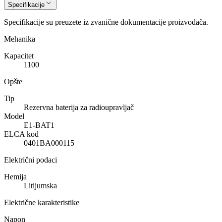
Specifikacije
Specifikacije su preuzete iz zvanične dokumentacije proizvođača.
Mehanika
Kapacitet
1100
Opšte
Tip
Rezervna baterija za radioupravljač
Model
E1-BAT1
ELCA kod
0401BA000115
Električni podaci
Hemija
Litijumska
Električne karakteristike
Napon