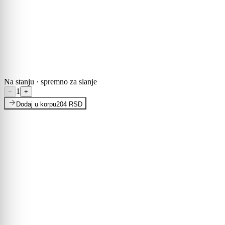
Cena uključuje PDV · Dostava se obračunava na checkout-u
Tip
:
Signalna lampa (indikator, Ø22 mm)
Boja
:
Bela
Prečnik / kućište
:
Ø22 mm
Svetlosni izvor
:
LED
Napon
:
220 V
Na stanju · spremno za slanje
1
−
+
Dodaj u korpu
204 RSD
1–3 dana
14 dana povraćaj
Sigurno plaćanje
Specifikacije
Specifikacije su preuzete iz zvanične dokumentacije proizvođača.
Opšte
Tip
Signalna lampa (indikator, Ø22 mm)