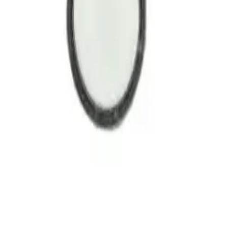
ibilnim opružnim aktuatorom