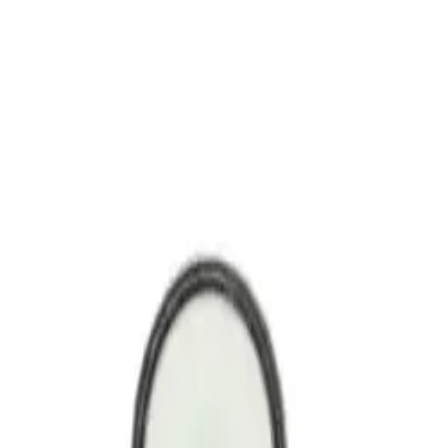
momentni taster dizajniran za rad na naponu od 220V AC. Bele svetleće t
m panelima. Taster kombinuje vizuelnu signalizaciju sa funkcijom komande
 tastera: Bela \n \nNapon osvetljenja: 220V AC \n \nTip rada: Momentni
 (u zavisnosti od modela) \n \nRadna temperatura: -25°C do +70°C \n \n
izaciju u automatizovanim sistemima, idealan za aplikacije koje zahtevaj