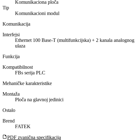
Komunikaciona ploča
Tip
Komunikacioni modul
Komunikacija
Interfejsi
Ethernet 100 Base-T (multifunkcijska) + 2 kanala analognog
ulaza
Funkcija
Kompatibilnost
FBs serija PLC
Mehaničke karakteristike
Montaža
Ploča na glavnoj jedinici
Ostalo
Brend
FATEK
PDF zvanična specifikacija