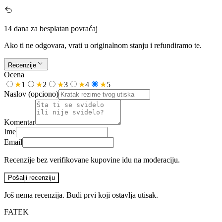
14 dana za besplatan povraćaj
Ako ti ne odgovara, vrati u originalnom stanju i refundiramo te.
Recenzije
Ocena
★
1
★
2
★
3
★
4
★
5
Naslov
(opciono)
Komentar
Ime
Email
Recenzije bez verifikovane kupovine idu na moderaciju.
Pošalji recenziju
Još nema recenzija. Budi prvi koji ostavlja utisak.
FATEK