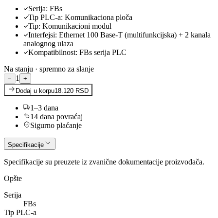
Serija
:
FBs
Tip PLC-a
:
Komunikaciona ploča
Tip
:
Komunikacioni modul
Interfejsi
:
Ethernet 100 Base-T (multifunkcijska) + 2 kanala
analognog ulaza
Kompatibilnost
:
FBs serija PLC
Na stanju · spremno za slanje
1
−
+
Dodaj u korpu
18.120 RSD
1–3 dana
14 dana povraćaj
Sigurno plaćanje
Specifikacije
Specifikacije su preuzete iz zvanične dokumentacije proizvođača.
Opšte
Serija
FBs
Tip PLC-a