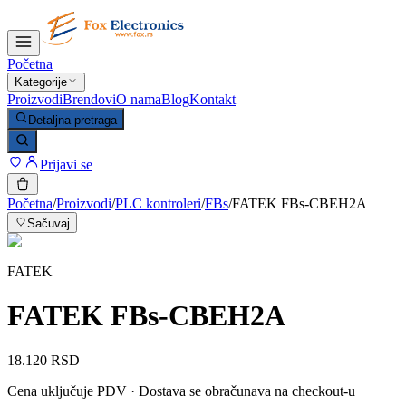
Početna
Kategorije
Proizvodi
Brendovi
O nama
Blog
Kontakt
Detaljna pretraga
Prijavi se
Početna
/
Proizvodi
/
PLC kontroleri
/
FBs
/
FATEK FBs-CBEH2A
Sačuvaj
FATEK
FATEK FBs-CBEH2A
18.120 RSD
Cena uključuje PDV · Dostava se obračunava na checkout-u