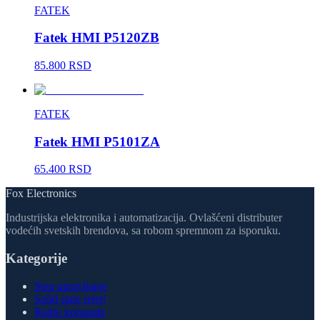
FATEK
Fatek HMI P5120ZB
85.800 RSD
FATEK
Fatek HMI P5101ZA
65.400 RSD
Fox Electronics
Industrijska elektronika i automatizacija. Ovlašćeni distributer
vodećih svetskih brendova, sa robom spremnom za isporuku.
Kategorije
Step upravljanje
Solid state releji
Radio komande