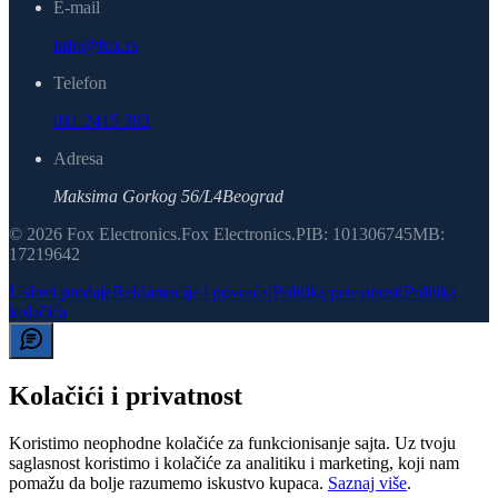
E-mail
info@fox.rs
Telefon
011 2415 393
Adresa
Maksima Gorkog 56/L4
Beograd
©
2026
Fox Electronics
.
Fox Electronics
.
PIB:
101306745
MB:
17219642
Uslovi prodaje
Reklamacije i povraćaj
Politika privatnosti
Politika
kolačića
Kolačići i privatnost
Koristimo neophodne kolačiće za funkcionisanje sajta. Uz tvoju
saglasnost koristimo i kolačiće za analitiku i marketing, koji nam
pomažu da bolje razumemo iskustvo kupaca.
Saznaj više
.