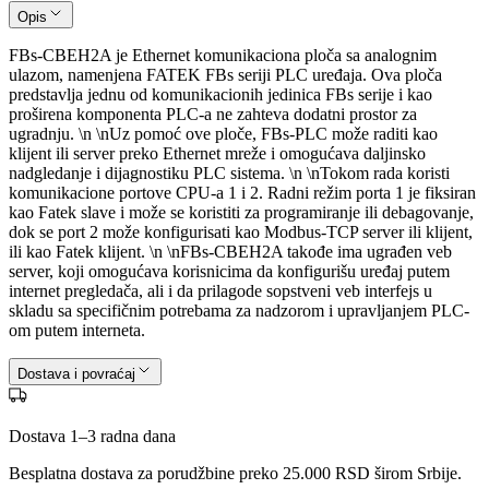
Opis
FBs-CBEH2A je Ethernet komunikaciona ploča sa analognim
ulazom, namenjena FATEK FBs seriji PLC uređaja. Ova ploča
predstavlja jednu od komunikacionih jedinica FBs serije i kao
proširena komponenta PLC-a ne zahteva dodatni prostor za
ugradnju. \n \nUz pomoć ove ploče, FBs-PLC može raditi kao
klijent ili server preko Ethernet mreže i omogućava daljinsko
nadgledanje i dijagnostiku PLC sistema. \n \nTokom rada koristi
komunikacione portove CPU-a 1 i 2. Radni režim porta 1 je fiksiran
kao Fatek slave i može se koristiti za programiranje ili debagovanje,
dok se port 2 može konfigurisati kao Modbus-TCP server ili klijent,
ili kao Fatek klijent. \n \nFBs-CBEH2A takođe ima ugrađen veb
server, koji omogućava korisnicima da konfigurišu uređaj putem
internet pregledača, ali i da prilagode sopstveni veb interfejs u
skladu sa specifičnim potrebama za nadzorom i upravljanjem PLC-
om putem interneta.
Dostava i povraćaj
Dostava 1–3 radna dana
Besplatna dostava za porudžbine preko
25.000
RSD širom Srbije.