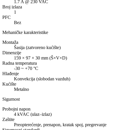
1.7 A @ 230 VAC
Broj izlaza
1
PFC
Bez
Mehaničke karakteristike
Montaža
Šasija (zatvoreno kućište)
Dimenzije
159 × 97 × 30 mm (Š×V×D)
Radna temperatura
-30 ~ +70 °C
Hlađenje
Konvekcija (slobodan vazduh)
Kućište
Metalno
Sigurnost
Probojni napon
4 kVAC (ulaz–izlaz)
Zaštite
Preopterećenje, prenapon, kratak spoj, pregrevanje
Sigurnosni standardi