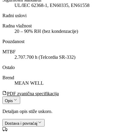
UL/IEC 62368-1, EN60335, EN61558
Radni uslovi
Radna vlažnost
20 – 90% RH (bez kondenzacije)
Pouzdanost
MTBF
2.707.700 h (Telcordia SR-332)
Ostalo
Brend
MEAN WELL
PDF zvanična specifikacija
Opis
Detaljan opis stiže uskoro.
Dostava i povraćaj