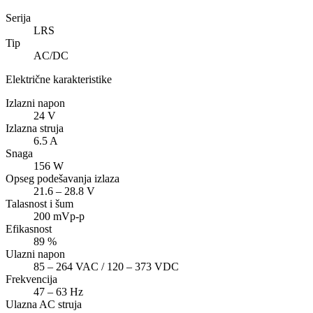
Serija
LRS
Tip
AC/DC
Električne karakteristike
Izlazni napon
24
V
Izlazna struja
6.5
A
Snaga
156
W
Opseg podešavanja izlaza
21.6 – 28.8 V
Talasnost i šum
200 mVp-p
Efikasnost
89
%
Ulazni napon
85 – 264 VAC / 120 – 373 VDC
Frekvencija
47 – 63 Hz
Ulazna AC struja