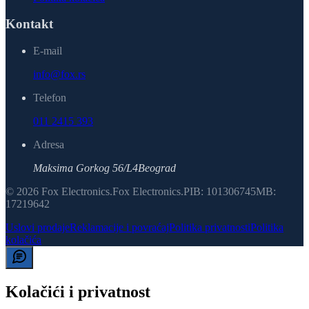
Kontakt
E-mail
info@fox.rs
Telefon
011 2415 393
Adresa
Maksima Gorkog 56/L4
Beograd
©
2026
Fox Electronics
.
Fox Electronics
.
PIB:
101306745
MB:
17219642
Uslovi prodaje
Reklamacije i povraćaj
Politika privatnosti
Politika
kolačića
Kolačići i privatnost