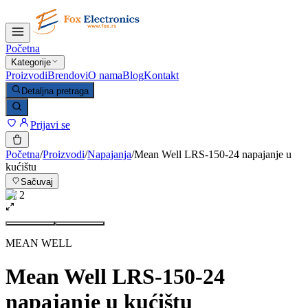
Početna
Kategorije
Proizvodi
Brendovi
O nama
Blog
Kontakt
Detaljna pretraga
Prijavi se
Početna
/
Proizvodi
/
Napajanja
/
Mean Well LRS-150-24 napajanje u
kućištu
Sačuvaj
1
/
2
MEAN WELL
Mean Well LRS-150-24
napajanje u kućištu