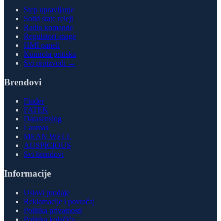
Step upravljanje
Solid state releji
Radio komande
Regulatori snage
HMI paneli
Kontrola pritiska
Svi proizvodi →
Brendovi
Finder
FATEK
Datasensing
Laumas
MEAN WELL
AUSPICIOUS
Svi brendovi
Informacije
Uslovi prodaje
Reklamacije i povraćaj
Politika privatnosti
Politika kolačića