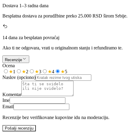
Dostava 1–3 radna dana
Besplatna dostava za porudžbine preko
25.000
RSD širom Srbije.
14 dana za besplatan povraćaj
Ako ti ne odgovara, vrati u originalnom stanju i refundiramo te.
Recenzije
Ocena
★
1
★
2
★
3
★
4
★
5
Naslov
(opciono)
Komentar
Ime
Email
Recenzije bez verifikovane kupovine idu na moderaciju.
Pošalji recenziju