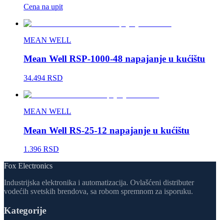
Cena na upit
MEAN WELL
Mean Well RSP-1000-48 napajanje u kućištu
34.494 RSD
MEAN WELL
Mean Well RS-25-12 napajanje u kućištu
1.396 RSD
Fox Electronics
Industrijska elektronika i automatizacija. Ovlašćeni distributer
vodećih svetskih brendova, sa robom spremnom za isporuku.
Kategorije