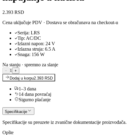
2.393 RSD
Cena uključuje PDV · Dostava se obračunava na checkout-u
Serija
:
LRS
Tip
:
AC/DC
Izlazni napon
:
24
V
Izlazna struja
:
6.5
A
Snaga
:
156
W
Na stanju · spremno za slanje
1
−
+
Dodaj u korpu
2.393 RSD
1–3 dana
14 dana povraćaj
Sigurno plaćanje
Specifikacije
Specifikacije su preuzete iz zvanične dokumentacije proizvođača.
Opšte