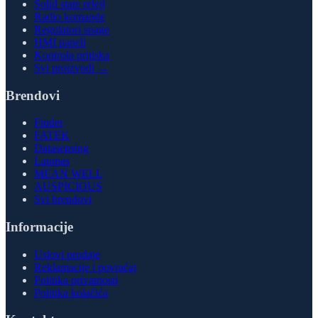
Solid state releji
Radio komande
Regulatori snage
HMI paneli
Kontrola pritiska
Svi proizvodi →
Brendovi
Finder
FATEK
Datasensing
Laumas
MEAN WELL
AUSPICIOUS
Svi brendovi
Informacije
Uslovi prodaje
Reklamacije i povraćaj
Politika privatnosti
Politika kolačića