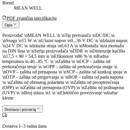
Brend
MEAN WELL
PDF zvanična specifikacija
Opis
Proizvođač \nMEAN WELL \n \nTip pretvarača \nDC/DC \n
\nSnaga \n15 W \n \nUlazni napon \n9...36 V DC \n \nIzlazni napon
\n24 V DC \n \nIzlazna struja \n0,63 A \n \nMontaža \nza montažu
na DIN šinu \n \nSerija proizvođača \nDDR \n \nDimenzije kućišta
\n17,5 × 90 × 54,5 mm \n \nEfikasnost \n86 % \n \nRadna
temperatura \n-40...85 °C \n \nZaštita \n \nOCP – zaštita od
prekoračenja struje \n \nOPP – zaštita od prekoračenja snage \n
\nOVP – zaštita od prenapona \n \nSCP – zaštita od kratkog spoja \n
\nOTP – zaštita od pregrevanja \n \nBOP – zaštita od pada napona
\n \nZaštita od obrnutog polariteta \n \nZaštita od preopterećenja
(OPP) \n \nZaštita od prenapona (OVP) \n \nZaštita od podnapona
(UVP) \n \nBroj izlaza \n1 \n \nElektrično povezivanje \nšrafne
kleme
Dostava i povraćaj
Dostava 1–3 radna dana