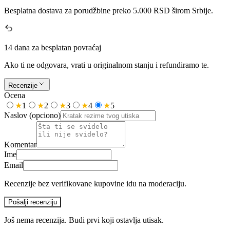
Besplatna dostava za porudžbine preko 5.000 RSD širom Srbije.
14 dana za besplatan povraćaj
Ako ti ne odgovara, vrati u originalnom stanju i refundiramo te.
Recenzije
Ocena
★
1
★
2
★
3
★
4
★
5
Naslov
(opciono)
Komentar
Ime
Email
Recenzije bez verifikovane kupovine idu na moderaciju.
Pošalji recenziju
Još nema recenzija. Budi prvi koji ostavlja utisak.