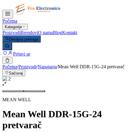
Početna
Kategorije
Proizvodi
Brendovi
O nama
Blog
Kontakt
Detaljna pretraga
Prijavi se
Početna
/
Proizvodi
/
Napajanja
/
Mean Well DDR-15G-24 pretvarač
Sačuvaj
1
/
2
MEAN WELL
Mean Well DDR-15G-24
pretvarač