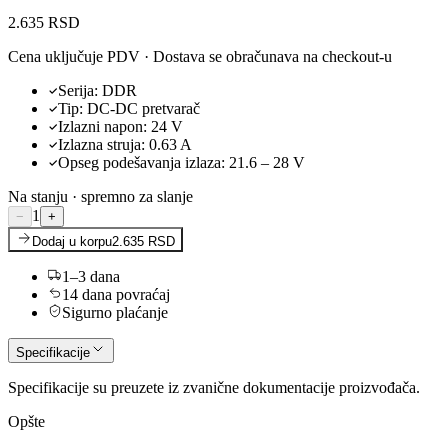
2.635 RSD
Cena uključuje PDV · Dostava se obračunava na checkout-u
Serija
:
DDR
Tip
:
DC-DC pretvarač
Izlazni napon
:
24
V
Izlazna struja
:
0.63
A
Opseg podešavanja izlaza
:
21.6 – 28 V
Na stanju · spremno za slanje
1
−
+
Dodaj u korpu
2.635 RSD
1–3 dana
14 dana povraćaj
Sigurno plaćanje
Specifikacije
Specifikacije su preuzete iz zvanične dokumentacije proizvođača.
Opšte