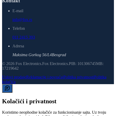
Kontakt
E-mail
info@fox.rs
Telefon
011 2415 393
Adresa
Maksima Gorkog 56/L4
Beograd
©
2026
Fox Electronics
.
Fox Electronics
.
PIB:
101306745
MB:
17219642
Uslovi prodaje
Reklamacije i povraćaj
Politika privatnosti
Politika
kolačića
Kolačići i privatnost
Koristimo neophodne kolačiće za funkcionisanje sajta. Uz tvoju