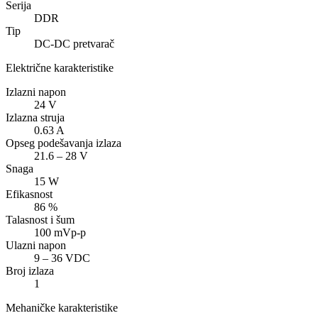
Serija
DDR
Tip
DC-DC pretvarač
Električne karakteristike
Izlazni napon
24
V
Izlazna struja
0.63
A
Opseg podešavanja izlaza
21.6 – 28 V
Snaga
15
W
Efikasnost
86
%
Talasnost i šum
100 mVp-p
Ulazni napon
9 – 36 VDC
Broj izlaza
1
Mehaničke karakteristike