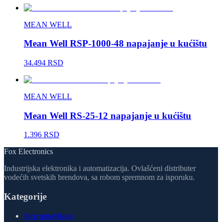
MEAN WELL
Mean Well RSP-1000-48 napajanje u kućištu
34.494 RSD
MEAN WELL
Mean Well RS-25-12 napajanje u kućištu
1.396 RSD
Fox Electronics
Industrijska elektronika i automatizacija. Ovlašćeni distributer
vodećih svetskih brendova, sa robom spremnom za isporuku.
Kategorije
Step upravljanje