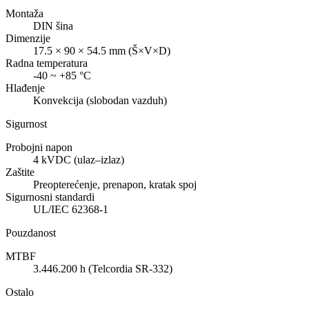
Montaža
DIN šina
Dimenzije
17.5 × 90 × 54.5 mm (Š×V×D)
Radna temperatura
-40 ~ +85 °C
Hlađenje
Konvekcija (slobodan vazduh)
Sigurnost
Probojni napon
4 kVDC (ulaz–izlaz)
Zaštite
Preopterećenje, prenapon, kratak spoj
Sigurnosni standardi
UL/IEC 62368-1
Pouzdanost
MTBF
3.446.200 h (Telcordia SR-332)
Ostalo