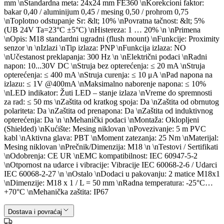
mm \nStandardna meta: 24x24 mm FE360 \nKorekcioni faktor:
bakar 0,40 / aluminijum 0,45 / mesing 0,50 / prohrom 0,75
\nToplotno odstupanje Sr: &lt; 10% \nPovratna tačnost: &lt; 5%
(UB 24V Ta=23°C ±5°C) \nHistereza: 1 … 20% \n \nPrimena
\nOpis: M18 standardni ugradni (flush mount) \nFunkcije: Proximity
senzor \n \nIzlazi \nTip izlaza: PNP \nFunkcija izlaza: NO
\nUčestanost preklapanja: 300 Hz \n \nElektrični podaci \nRadni
napon: 10...30V DC \nStruja bez opterećenja: ≤ 20 mA \nStruja
opterećenja: ≤ 400 mA \nStruja curenja: ≤ 10 μA \nPad napona na
izlazu: ≤ 1V @400mA \nMaksimalno naborenje napona: ≤ 10%
\nLED indikator: Žuti LED – stanje izlaza \nVreme do spremnosti
za rad: ≤ 50 ms \nZaštita od kratkog spoja: Da \nZaštita od obrnutog
polariteta: Da \nZaštita od prenapona: Da \nZaštita od induktivnog
opterećenja: Da \n \nMehanički podaci \nMontaža: Oklopljeni
(Shielded) \nKućište: Mesing niklovan \nPovezivanje: 5 m PVC
kabl \nAktivna glava: PBT \nMoment zatezanja: 25 Nm \nMaterijal:
Mesing niklovan \nPrečnik/Dimenzija: M18 \n \nTestovi / Sertifikati
\nOdobrenja: CE UR \nEMC kompatibilnost: IEC 60947-5-2
\nOtpornost na udarce i vibracije: Vibracije IEC 60068-2-6 / Udarci
IEC 60068-2-27 \n \nOstalo \nDodaci u pakovanju: 2 matice M18x1
\nDimenzije: M18 x 1 / L = 50 mm \nRadna temperatura: -25°C…
+70°C \nMehanička zaštita: IP67
Dostava i povraćaj