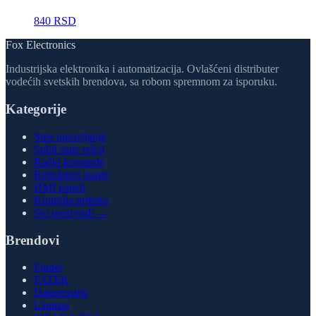
840 RSD
Fox Electronics
Industrijska elektronika i automatizacija. Ovlašćeni distributer
vodećih svetskih brendova, sa robom spremnom za isporuku.
Kategorije
Step upravljanje
Solid state releji
Radio komande
Regulatori snage
HMI paneli
Kontrola pritiska
Svi proizvodi →
Brendovi
Finder
FATEK
Datasensing
Laumas