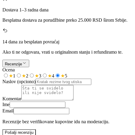
Dostava 1–3 radna dana
Besplatna dostava za porudžbine preko
25.000
RSD širom Srbije.
14 dana za besplatan povraćaj
Ako ti ne odgovara, vrati u originalnom stanju i refundiramo te.
Recenzije
Ocena
★
1
★
2
★
3
★
4
★
5
Naslov
(opciono)
Komentar
Ime
Email
Recenzije bez verifikovane kupovine idu na moderaciju.
Pošalji recenziju