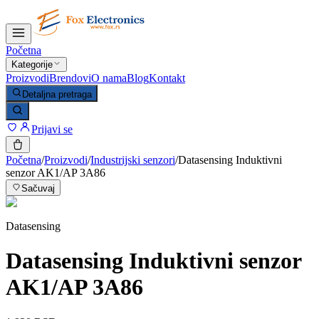
Početna
Kategorije
Proizvodi
Brendovi
O nama
Blog
Kontakt
Detaljna pretraga
Prijavi se
Početna
/
Proizvodi
/
Industrijski senzori
/
Datasensing Induktivni
senzor AK1/AP 3A86
Sačuvaj
Datasensing
Datasensing Induktivni senzor
AK1/AP 3A86