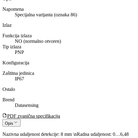
Napomena
Specijalna varijanta (oznaka 86)
Izlaz
Funkcija izlaza
NO (normalno otvoren)
Tip izlaza
PNP
Konfiguracija
Zaštitna jedinica
IP67
Ostalo
Brend
Datasensing
PDF zvanična specifikacija
Opis
Nazivna udaljenost detekcije: 8 mm \nRadna udaljenost: 0…6,48