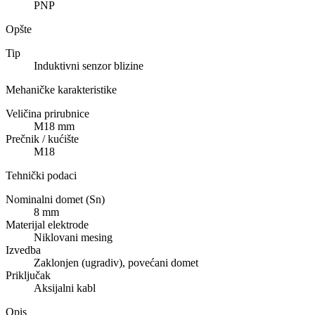
PNP
Opšte
Tip
Induktivni senzor blizine
Mehaničke karakteristike
Veličina prirubnice
M18
mm
Prečnik / kućište
M18
Tehnički podaci
Nominalni domet (Sn)
8
mm
Materijal elektrode
Niklovani mesing
Izvedba
Zaklonjen (ugradiv), povećani domet
Priključak
Aksijalni kabl
Opis