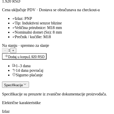
1.920 RSD
Cena uključuje PDV · Dostava se obračunava na checkout-u
Izlaz
:
PNP
Tip
:
Induktivni senzor blizine
Veličina prirubnice
:
M18
mm
Nominalni domet (Sn)
:
8
mm
Prečnik / kućište
:
M18
Na stanju · spremno za slanje
1
−
+
Dodaj u korpu
1.920 RSD
1–3 dana
14 dana povraćaj
Sigurno plaćanje
Specifikacije
Specifikacije su preuzete iz zvanične dokumentacije proizvođača.
Električne karakteristike
Izlaz