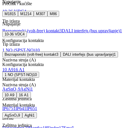
Napajanje
Prečnik / kućište
10-36 VDC
4
M18
15
M12
14
M30
7
M8
6
Tip izlaza
Napajanje
Beznaponski (volt-free) kontakt
3
DALI interfejs (bus upravljanje)
1
10-36 VDC
4
Konfiguracija kontakta
Tip izlaza
1 NO (SPST-NO)
10
Beznaponski (volt-free) kontakt
3
DALI interfejs (bus upravljanje)
1
Nazivna struja (A)
Konfiguracija kontakta
10
A
9
16
A
1
1 NO (SPST-NO)
10
Materijal kontakta
Nazivna struja (A)
AgSnO₂
9
AgNi
1
10
A
9
16
A
1
Zaštitna jedinica
Materijal kontakta
IP67
51
IP64
1
IP65
1
AgSnO₂
9
AgNi
1
Brend
Zaštitna jedinica
Datasensing
79
Hontko
18
Finder
17
Ema
5