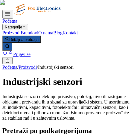
Početna
Kategorije
Proizvodi
Brendovi
O nama
Blog
Kontakt
Detaljna pretraga
Prijavi se
Početna
/
Proizvodi
/
Industrijski senzori
Industrijski senzori
Industrijski senzori detektuju prisustvo, položaj, nivo ili rastojanje
objekata i pretvaraju ih u signal za upravljački sistem. U asortimanu
su induktivni, kapacitivni, fotoelektrični i ultrazvučni senzori, kao i
detektori nivoa i pribor za montažu. Biramo proverene proizvođače
za stabilan rad i u zahtevnim uslovima.
Pretraži po podkategorijama