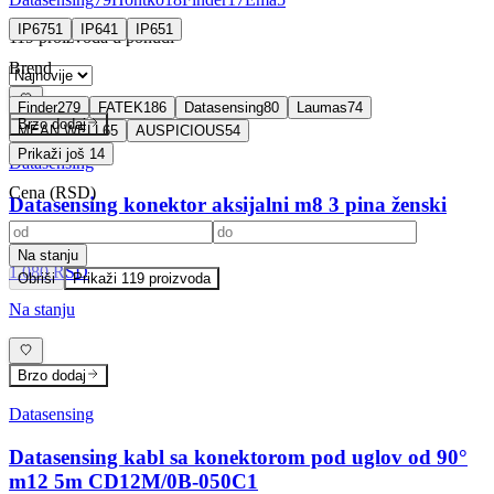
IP67
51
IP64
1
IP65
1
119
proizvoda u ponudi
Brend
Finder
279
FATEK
186
Datasensing
80
Laumas
74
Brzo dodaj
MEAN WELL
65
AUSPICIOUS
54
Prikaži još 14
Datasensing
Cena (
RSD
)
Datasensing konektor aksijalni m8 3 pina ženski
CL08/0A-00A
Na stanju
1.080 RSD
Obriši
Prikaži
119
proizvoda
Na stanju
Brzo dodaj
Datasensing
Datasensing kabl sa konektorom pod uglov od 90°
m12 5m CD12M/0B-050C1