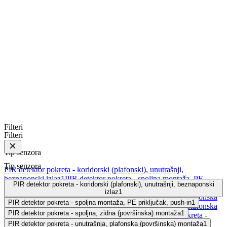
Filteri
Filteri
Tip senzora
Tip senzora
PIR detektor pokreta - koridorski (plafonski), unutrašnji,
beznaponski izlaz
1
PIR detektor pokreta - spoljna montaža, PE
PIR detektor pokreta - koridorski (plafonski), unutrašnji, beznaponski
priključak, push-in
1
PIR detektor pokreta - spoljna, zidna
izlaz
1
(površinska) montaža
1
PIR detektor pokreta - unutrašnja, plafonska
PIR detektor pokreta - spoljna montaža, PE priključak, push-in
1
(površinska) montaža
1
PIR detektor pokreta - unutrašnja, plafonska
PIR detektor pokreta - spoljna, zidna (površinska) montaža
1
(ugradna/površinska), beznaponski izlaz
1
PIR detektor pokreta -
unutrašnja, plafonska, beznaponski (volt-free) izlaz
PIR detektor pokreta - unutrašnja, plafonska (površinska) montaža
1
1