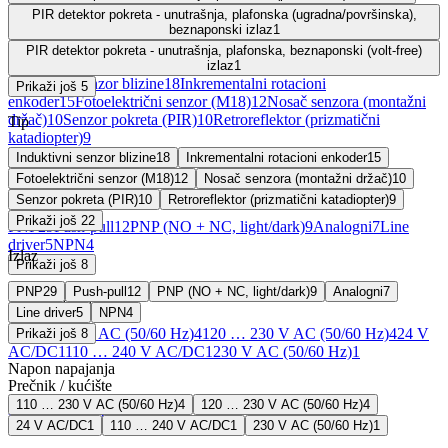
Prikaži još 5
PIR detektor pokreta - unutrašnja, plafonska (ugradna/površinska),
beznaponski izlaz
1
Tip
PIR detektor pokreta - unutrašnja, plafonska, beznaponski (volt-free)
izlaz
1
Induktivni senzor blizine
18
Inkrementalni rotacioni
Prikaži još 5
enkoder
15
Fotoelektrični senzor (M18)
12
Nosač senzora (montažni
držač)
10
Senzor pokreta (PIR)
10
Retroreflektor (prizmatični
Tip
katadiopter)
9
Induktivni senzor blizine
Prikaži još 22
18
Inkrementalni rotacioni enkoder
15
Fotoelektrični senzor (M18)
12
Nosač senzora (montažni držač)
10
Izlaz
Senzor pokreta (PIR)
10
Retroreflektor (prizmatični katadiopter)
9
Prikaži još 22
PNP
29
Push-pull
12
PNP (NO + NC, light/dark)
9
Analogni
7
Line
driver
5
NPN
4
Izlaz
Prikaži još 8
PNP
29
Push-pull
12
PNP (NO + NC, light/dark)
9
Analogni
7
Napon napajanja
Line driver
5
NPN
4
110 … 230 V AC (50/60 Hz)
4
120 … 230 V AC (50/60 Hz)
4
24 V
Prikaži još 8
AC/DC
1
110 … 240 V AC/DC
1
230 V AC (50/60 Hz)
1
Napon napajanja
Prečnik / kućište
110 … 230 V AC (50/60 Hz)
4
120 … 230 V AC (50/60 Hz)
4
M18
15
M12
14
M30
7
M8
6
24 V AC/DC
1
110 … 240 V AC/DC
1
230 V AC (50/60 Hz)
1