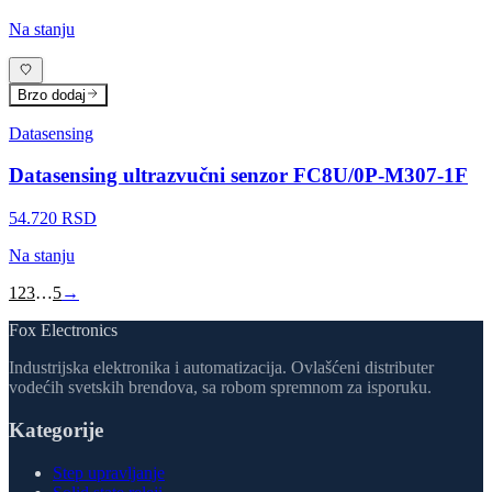
Na stanju
Brzo dodaj
Datasensing
Datasensing ultrazvučni senzor FC8U/0P-M307-1F
54.720 RSD
Na stanju
1
2
3
…
5
→
Fox Electronics
Industrijska elektronika i automatizacija. Ovlašćeni distributer
vodećih svetskih brendova, sa robom spremnom za isporuku.
Kategorije
Step upravljanje