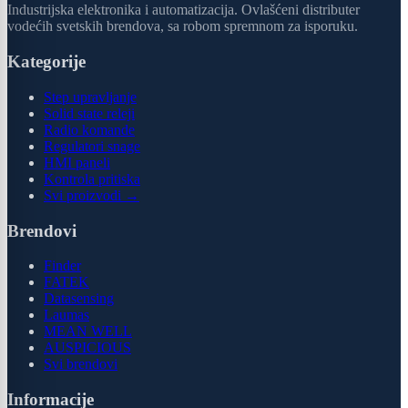
Industrijska elektronika i automatizacija. Ovlašćeni distributer
vodećih svetskih brendova, sa robom spremnom za isporuku.
Kategorije
Step upravljanje
Solid state releji
Radio komande
Regulatori snage
HMI paneli
Kontrola pritiska
Svi proizvodi →
Brendovi
Finder
FATEK
Datasensing
Laumas
MEAN WELL
AUSPICIOUS
Svi brendovi
Informacije