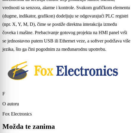
vrednosti sa senzora, alarme i kontrole. Svakom grafičkom elementu
(dugme, indikator, grafikon) dodeljuju se odgovarajući PLC registri
(npr. X, Y, M, D), čime se postiže direktna interakcija između
čoveka i mašine. Prebacivanje gotovog projekta na HMI panel vrši
se jednostavno putem USB ili Ethernet veze, a softver podržava više
jezika, što ga čini pogodnim za međunarodnu upotrebu.
F
O autoru
Fox Electronics
Možda te zanima