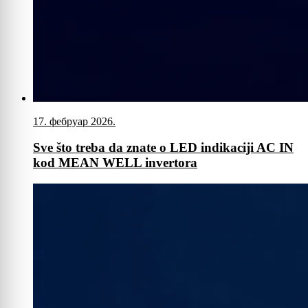
17. фебруар 2026.
Sve što treba da znate o LED indikaciji AC IN
kod MEAN WELL invertora