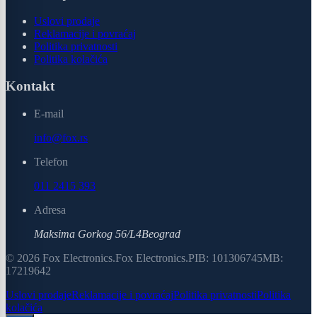
Uslovi prodaje
Reklamacije i povraćaj
Politika privatnosti
Politika kolačića
Kontakt
E-mail
info@fox.rs
Telefon
011 2415 393
Adresa
Maksima Gorkog 56/L4
Beograd
©
2026
Fox Electronics
.
Fox Electronics
.
PIB:
101306745
MB:
17219642
Uslovi prodaje
Reklamacije i povraćaj
Politika privatnosti
Politika
kolačića