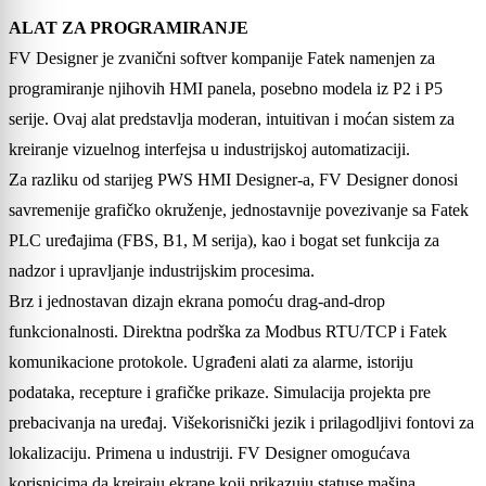
ALAT ZA PROGRAMIRANJE
FV Designer je zvanični softver kompanije Fatek namenjen za
programiranje njihovih HMI panela, posebno modela iz P2 i P5
serije. Ovaj alat predstavlja moderan, intuitivan i moćan sistem za
kreiranje vizuelnog interfejsa u industrijskoj automatizaciji.
Za razliku od starijeg PWS HMI Designer-a, FV Designer donosi
savremenije grafičko okruženje, jednostavnije povezivanje sa Fatek
PLC uređajima (FBS, B1, M serija), kao i bogat set funkcija za
nadzor i upravljanje industrijskim procesima.
Brz i jednostavan dizajn ekrana pomoću drag-and-drop
funkcionalnosti. Direktna podrška za Modbus RTU/TCP i Fatek
komunikacione protokole. Ugrađeni alati za alarme, istoriju
podataka, recepture i grafičke prikaze. Simulacija projekta pre
prebacivanja na uređaj. Višekorisnički jezik i prilagodljivi fontovi za
lokalizaciju. Primena u industriji. FV Designer omogućava
korisnicima da kreiraju ekrane koji prikazuju statuse mašina,