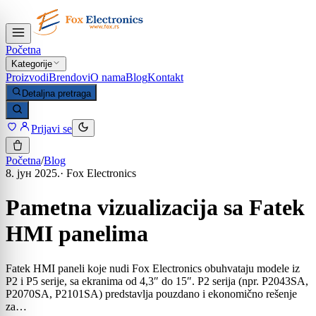
Početna
Kategorije
Proizvodi
Brendovi
O nama
Blog
Kontakt
Detaljna pretraga
Prijavi se
Početna
/
Blog
8. јун 2025.
·
Fox Electronics
Pametna vizualizacija sa Fatek
HMI panelima
Fatek HMI paneli koje nudi Fox Electronics obuhvataju modele iz
P2 i P5 serije, sa ekranima od 4,3″ do 15″. P2 serija (npr. P2043SA,
P2070SA, P2101SA) predstavlja pouzdano i ekonomično rešenje
za…