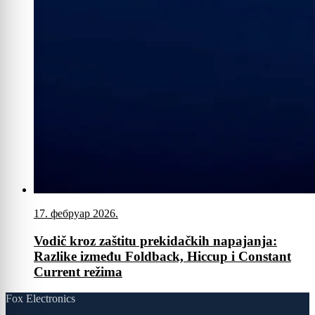
17. фебруар 2026.
Vodič kroz zaštitu prekidačkih napajanja:
Razlike između Foldback, Hiccup i Constant
Current režima
Fox Electronics