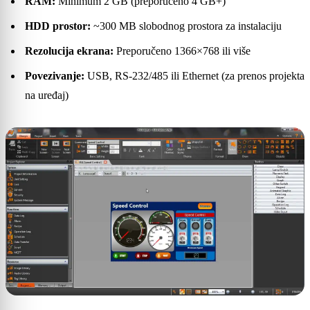
RAM:
Minimum 2 GB (preporučeno 4 GB+)
HDD prostor:
~300 MB slobodnog prostora za instalaciju
Rezolucija ekrana:
Preporučeno 1366×768 ili više
Povezivanje:
USB, RS-232/485 ili Ethernet (za prenos projekta
na uređaj)